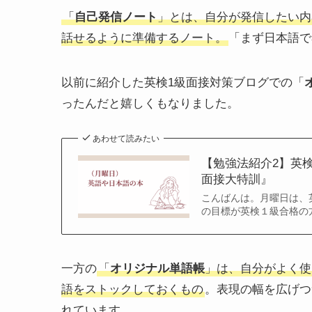
「
自己発信ノート
」とは、自分が発信したい内
話せるように準備するノート。
「まず日本語で
以前に紹介した英検1級面接対策ブログでの「
ったんだと嬉しくもなりました。
あわせて読みたい
【勉強法紹介2】英検
面接大特訓』
こんばんは。月曜日は、
の目標が英検１級合格の方
一方の
「
オリジナル単語帳
」は、自分がよく使
語をストックしておくもの
。表現の幅を広げつ
れています。