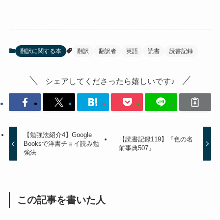
翻訳に関する本
翻訳
翻訳者
英語
読書
読書記録
シェアしてくださったら嬉しいです♪
【勉強法紹介4】Google
【読書記録119】『色の名
Booksで洋書チョイ読み勉
前事典507』
強法
この記事を書いた人